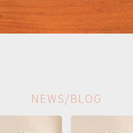
N
E
W
S
/
B
L
O
G