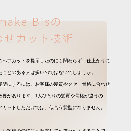
m
a
k
e
B
i
s
の
わ
せ
カ
ッ
ト
技
術
のヘアカットを提示したのにも関わらず、仕上がりに
たことのある人は多いのではないでしょうか。
髪型にするには、お客様の髪質やクセ、骨格に合わせ
必要があります。1人ひとりの髪質や骨格が違うの
アカットしただけでは、似合う髪型になりません。
、お客様の骨格にも配慮してヘアカットすることで、