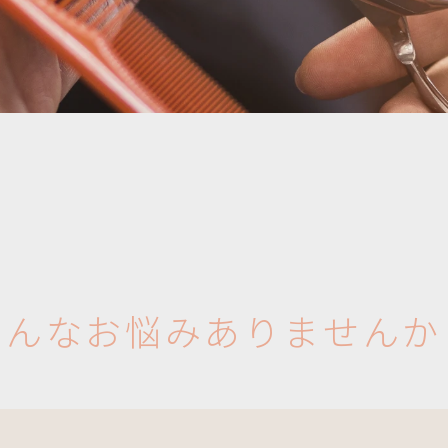
こ
ん
な
お
悩
み
あ
り
ま
せ
ん
か