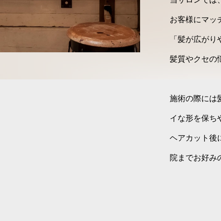
お客様にマッ
「髪が広がり
髪質やクセの
施術の際には
イな形を保ち
ヘアカット後
院までお好み