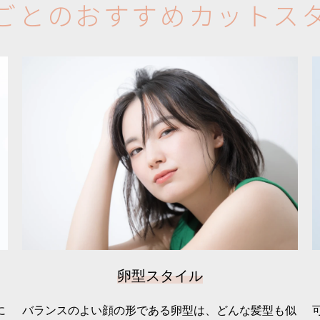
ご
と
の
お
す
す
め
カ
ッ
ト
ス
卵型スタイル
に
バランスのよい顔の形である卵型は、どんな髪型も似