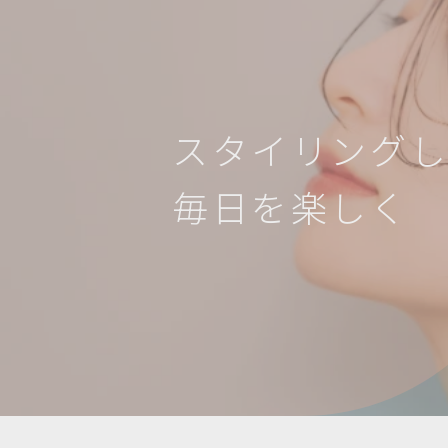
ス
タ
イ
リ
ン
グ
毎
日
を
楽
し
く