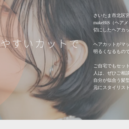
さいたま市北区宮
makeBiS（
切にしたヘアカ
し
や
す
い
カ
ッ
ト
で
ヘアカットがマ
明るくなるもの
ご自宅でもセッ
人は、ぜひご相
自分が似合う髪
元にスタイリス