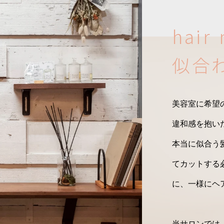
h
a
i
r
似
合
美容室に希望
違和感を抱い
本当に似合う
てカットする
に、一様にヘ
当サロンでは